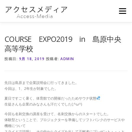
コ
ン
メニュー
テ
ン
ツ
へ
会社概要
事業内容
ニュース
お問い合わせ
COURSE EXPO2019 in 島原中央
ス
キ
高等学校
ッ
プ
採用情報
募集要項
投稿日:
9月 18, 2019
投稿者:
ADMIN
先日は島原まで企業説明会に行ってきました。
今回は、1、2年生が対象でした。
夏日ですごく暑く、体育館での開催だったためサウナ状態
生徒さんも企業のみなさんも汗だくでした(;^ω^)
今回も名刺交換の講座を受けて、名刺交換からのスタートでした。
体験型ということで、プロジェクターを準備してソフトバンクのサービスや
機種について
スライドで説明し、その中からクイズを出して正解者にプレゼント・・・と