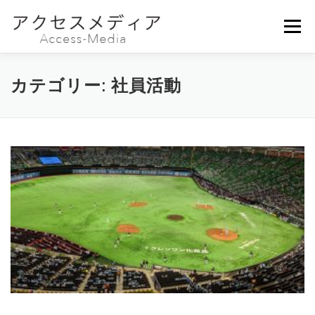
コ
ン
メニュー
テ
ン
ツ
へ
会社概要
事業内容
ニュース
お問い合わせ
カテゴリー:
社員活動
ス
キ
ッ
プ
採用情報
募集要項